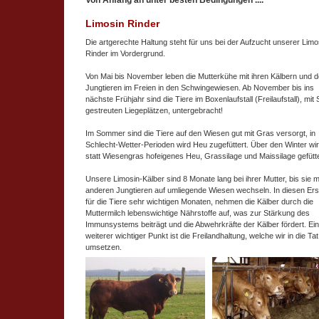
Von Anfang an unter besten Bedingungen ....
Limosin Rinder
Die artgerechte Haltung steht für uns bei der Aufzucht unserer Limo
Rinder im Vordergrund.
Von Mai bis November leben die Mutterkühe mit ihren Kälbern und 
Jungtieren im Freien in den Schwingewiesen. Ab November bis ins
nächste Frühjahr sind die Tiere im Boxenlaufstall (Freilaufstall), mit 
gestreuten Liegeplätzen, untergebracht!
Im Sommer sind die Tiere auf den Wiesen gut mit Gras versorgt, in
Schlecht-Wetter-Perioden wird Heu zugefüttert. Über den Winter wi
statt Wiesengras hofeigenes Heu, Grassilage und Maissilage gefütte
Unsere Limosin-Kälber sind 8 Monate lang bei ihrer Mutter, bis sie m
anderen Jungtieren auf umliegende Wiesen wechseln. In diesen Ers
für die Tiere sehr wichtigen Monaten, nehmen die Kälber durch die
Muttermilch lebenswichtige Nährstoffe auf, was zur Stärkung des
Immunsystems beiträgt und die Abwehrkräfte der Kälber fördert. Ein
weiterer wichtiger Punkt ist die Freilandhaltung, welche wir in die Tat
umsetzen.