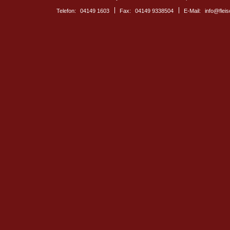
Telefon:
04149 1603
Fax:
04149 9338504
E-Mail:
info@fleis